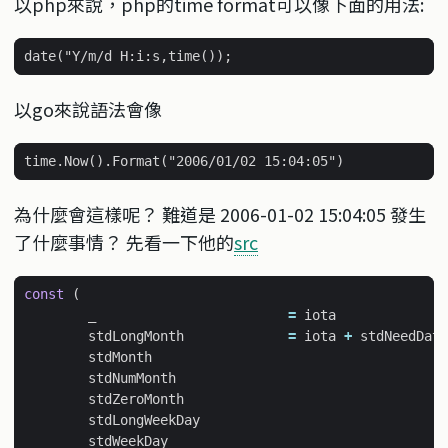
以php來說，php的time format可以像下面的用法:
以go來說語法會像
為什麼會這樣呢？ 難道是 2006-01-02 15:04:05 發生
了什麼事情？ 先看一下他的
src
const
(
_
=
iota
stdLongMonth
=
iota
+
stdNeedDate
stdMonth
stdNumMonth
stdZeroMonth
stdLongWeekDay
stdWeekDay