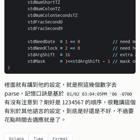
stdNumShortTZ
stdNumColonTZ
stdNumColonSecondsTZ
stdFracSecond0
stdFracSecond9
stdNeedDate
=
1
<<
8
//
need
mon
stdNeedClock
=
2
<<
8
//
need
hou
stdArgShift
=
16
//
extra
ar
stdMask
=
1
<<
stdArgShift
-
1
//
mask
out
)
裡面就有講到他的設定，就是照這幾個數字去
parse，記憶口訣是基於
01/02 03:04:05PM '06 -0700
有沒有注意到？剛好是 1234567 的順序，很難講這個
有別於其他語言的設定，到底是好還是不好，不過要
花點時間去適應就是了。
Golang
Time
Format