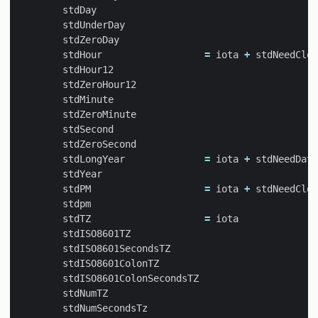
stdDay
stdUnderDay
stdZeroDay
stdHour
=
iota
+
stdNeedCloc
stdHour12
stdZeroHour12
stdMinute
stdZeroMinute
stdSecond
stdZeroSecond
stdLongYear
=
iota
+
stdNeedDate
stdYear
stdPM
=
iota
+
stdNeedCloc
stdpm
stdTZ
=
iota
stdISO8601TZ
stdISO8601SecondsTZ
stdISO8601ColonTZ
stdISO8601ColonSecondsTZ
stdNumTZ
stdNumSecondsTz