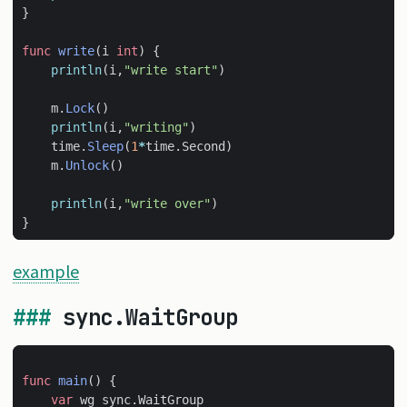
}
func
write
(
i
int
)
{
println
(
i
,
"write start"
)
m
.
Lock
()
println
(
i
,
"writing"
)
time
.
Sleep
(
1
*
time
.
Second
)
m
.
Unlock
()
println
(
i
,
"write over"
)
}
example
sync.WaitGroup
func
main
()
{
var
wg
sync
.
WaitGroup