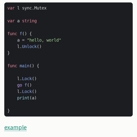
var
l
sync
.
Mutex
var
a
string
func
f
()
{
a
=
"hello, world"
l
.
Unlock
()
}
func
main
()
{
l
.
Lock
()
go
f
()
l
.
Lock
()
print
(
a
)
}
example