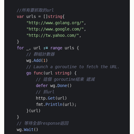
//所有要抓取的url
var
urls
=
[]
string
{
"http://www.golang.org/"
,
"http://www.google.com/"
,
"http://tw.yahoo.com/"
,
}
for
_
,
url
:=
range
urls
{
// 群組計數器
wg
.
Add
(
1
)
// Launch a goroutine to fetch the URL.
go
func
(
url
string
)
{
// 這個 goroutine結束 遞減
defer
wg
.
Done
()
// 抓url
http
.
Get
(
url
)
fmt
.
Println
(
url
);
}(
url
)
}
// 等待全部response返回
wg
.
Wait
()