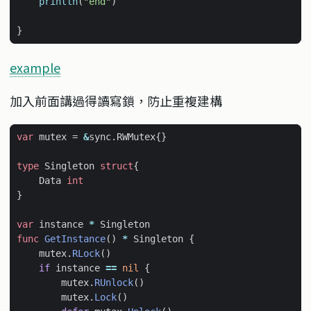
println
(
"end"
)
}
example
加入前面講過得讀寫鎖，防止重複建構
var
mutex
=
&
sync
.
RWMutex
{}
type
Singleton
struct
{
Data
int
}
var
instance
*
Singleton
func
GetInstance
()
*
Singleton
{
mutex
.
RLock
()
if
instance
==
nil
{
mutex
.
RUnlock
()
mutex
.
Lock
()