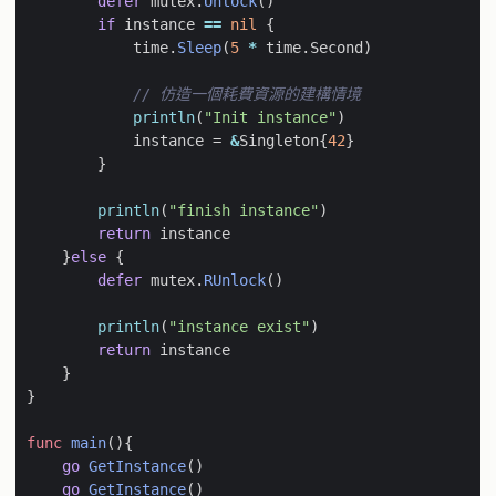
defer
mutex
.
Unlock
()
if
instance
==
nil
{
time
.
Sleep
(
5
*
time
.
Second
)
// 仿造一個耗費資源的建構情境
println
(
"Init instance"
)
instance
=
&
Singleton
{
42
}
}
println
(
"finish instance"
)
return
instance
}
else
{
defer
mutex
.
RUnlock
()
println
(
"instance exist"
)
return
instance
}
}
func
main
(){
go
GetInstance
()
go
GetInstance
()