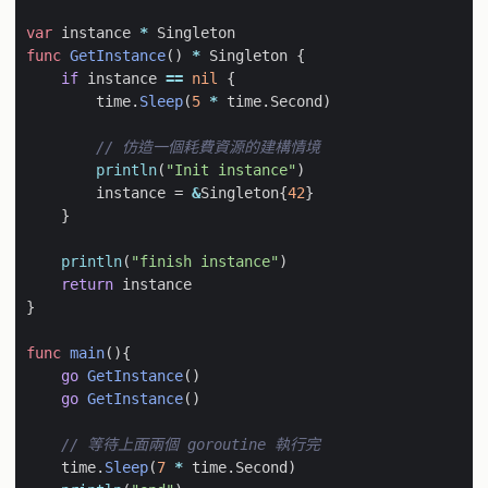
var
instance
*
Singleton
func
GetInstance
()
*
Singleton
{
if
instance
==
nil
{
time
.
Sleep
(
5
*
time
.
Second
)
// 仿造一個耗費資源的建構情境
println
(
"Init instance"
)
instance
=
&
Singleton
{
42
}
}
println
(
"finish instance"
)
return
instance
}
func
main
(){
go
GetInstance
()
go
GetInstance
()
// 等待上面兩個 goroutine 執行完
time
.
Sleep
(
7
*
time
.
Second
)