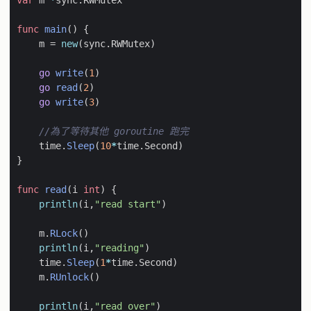
func
main
()
{
m
=
new
(
sync
.
RWMutex
)
go
write
(
1
)
go
read
(
2
)
go
write
(
3
)
//為了等待其他 goroutine 跑完
time
.
Sleep
(
10
*
time
.
Second
)
}
func
read
(
i
int
)
{
println
(
i
,
"read start"
)
m
.
RLock
()
println
(
i
,
"reading"
)
time
.
Sleep
(
1
*
time
.
Second
)
m
.
RUnlock
()
println
(
i
,
"read over"
)