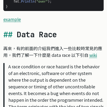
fmt
.
Println
(
"over"
);
}
example
Data Race
再來，有的前面的介紹我們進入一些比較時常見的應
用，我們了解一下什麼是 data race 以下引自
wiki
A race condition or race hazard is the behavior
of an electronic, software or other system
where the output is dependent on the
sequence or timing of other uncontrollable
events. It becomes a bug when events do not
happen in the order the programmer intended.
The term originates with the idea of two signals