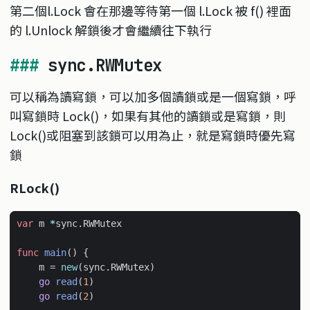
第二個l.Lock 會在那邊等待第一個 l.Lock 被 f() 裡面
的 l.Unlock 解鎖後才會繼續往下執行
sync.RWMutex
可以稱為讀寫鎖，可以加多個讀鎖或是一個寫鎖，呼
叫寫鎖時 Lock()，如果有其他的讀鎖或是寫鎖，則
Lock()或阻塞到該鎖可以用為止，就是寫鎖時優先寫
鎖
RLock()
var
m
*
sync
.
RWMutex
func
main
()
{
m
=
new
(
sync
.
RWMutex
)
go
read
(
1
)
go
read
(
2
)