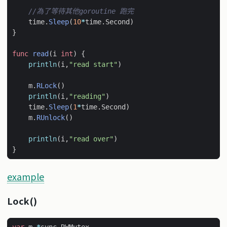
//為了等待其他goroutine 跑完
time
.
Sleep
(
10
*
time
.
Second
)
}
func
read
(
i
int
)
{
println
(
i
,
"read start"
)
m
.
RLock
()
println
(
i
,
"reading"
)
time
.
Sleep
(
1
*
time
.
Second
)
m
.
RUnlock
()
println
(
i
,
"read over"
)
}
example
Lock()
var
m
*
sync
.
RWMutex