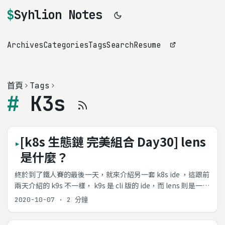
Syhlion Notes
Archives
Categories
Tags
Search
Resume
首頁
Tags
K3s
[k8s 生態鏈 完美組合 Day30] lens
是什麼？
終於到了鐵人賽的最後一天，就來介紹另一套 k8s ide ，這跟前
兩天介紹的 k9s 不一樣， k9s 是 cli 版的 ide，而 lens 則是一個
大家熟悉的視窗版 ide 。 最後也會跟大家分享一下這 30 天的心
2020-10-07
·
2 分鐘
得。 ...