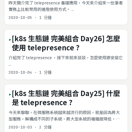
昨天簡介完了 telepresence 基礎應用，今天來介紹來一些筆者
實務上比較常用的進階使用方式。 ...
2020-10-05
·
1 分鐘
[k8s 生態鏈 完美組合 Day26] 怎麼
使用 telepresence ?
介紹完了 telepresence ，接下來就來談談，怎麼使用跟安裝它
...
2020-10-04
·
1 分鐘
[k8s 生態鏈 完美組合 Day25] 什麼
是 telepresence ?
今天來聊聊，在微服務系統越來越流行的原因，就是因為將大
型服務，解構成不同的子系統，將大型系統的複雜度降低，透
過 k8s 的編排，讓我們可以很輕易控制。 但是也因為眾多子系
2020-10-03
·
2 分鐘
統，如果沒有在 k8s 上會變得很不好運行，也就是開發環境不