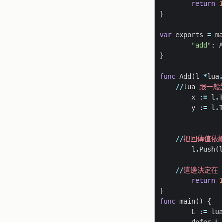
return
}
var
exports
=
m
"add"
:
}
func
Add
(
l
*
lua
//
lua
跟一般
x
:
=
l
.
y
:
=
l
.
//
把回傳值依
l
.
Push
(
//
這邊決定在
return
}
func
main
()
{
L
:
=
lu