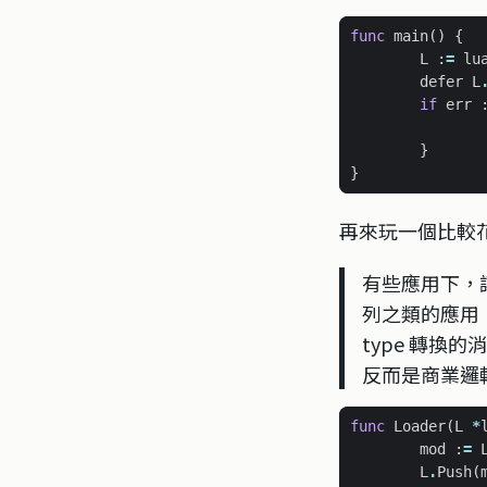
func
main
()
{
L
:
=
lu
defer
L
if
err
}
}
再來玩一個比較花俏
有些應用下，讓
列之類的應用，g
type 轉
反而是商業邏輯
func
Loader
(
L
*
mod
:
=
L
.
Push
(