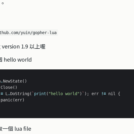
。
thub.com/yuin/gopher-lua
version 1.9 以上喔
llo world
a
.
NewState
()
.
Close
()
:
=
L
.
DoString
(
`
print
(
"hello world"
)
`
);
err
!=
nil
{
panic
(
err
)
 lua file