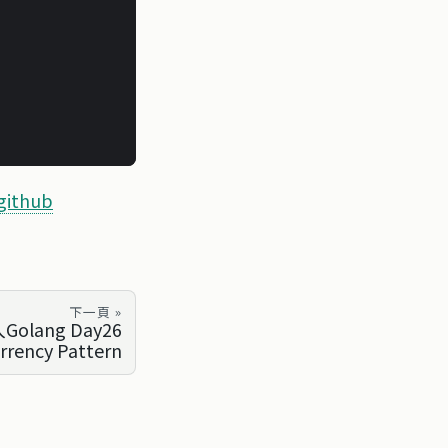
github
下一頁 »
olang Day26
rrency Pattern