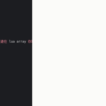
這邊在
lua
array
存取上要注意
!
都是由
1
開始喔