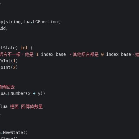
1
ap
[
string
]
lua
.
LGFunction
{
Add
,
.
LState
)
int
{
語言不一樣，他是
1
index
base
，其他語言都是
0
index
base
，
ToInt
(
1
)
ToInt
(
2
)
續傳回去
lua
.
LNumber
(
x
+
y
))
lua
裡面
回傳值數量
1
a
.
NewState
()