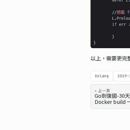
defer
L
//
預載
f
L
.
Prelo
if
err
}
}
以上，需要更完
Golang
2019-
« 上一頁
Go劍復國-30天導
Docker build