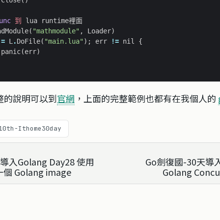
.
Close
()
unc
到
lua
runtime裡面
adModule
(
"mathmodule"
,
Loader
)
:
=
L
.
DoFile
(
"main.lua"
);
err
!=
nil
{
panic
(
err
)
整的說明可以到
官網
，上面的完整範例也都有在我個人的
10th-Ithome30day
入Golang Day28 使用
Go劍復國-30天導入G
 一個 Golang image
Golang Concu