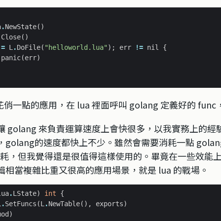
a
.
NewState
()
.
Close
()
:
=
L
.
DoFile
(
"helloworld.lua"
);
err
!=
nil
{
panic
(
err
)
一點的應用，在 lua 裡面呼叫 golang 定義好的 func
 golang 來負責運算速度上會快很多，以我實務上的經驗，
olang的速度都快上不少。雖然會需要消耗一點 golang 
換的消耗，但我覺得還是很值得這樣使用的。畢竟在一些效能
相當複雜比重又很高的應用場景，就是 lua 的戰場。
lua
.
LState
)
int
{
L
.
SetFuncs
(
L
.
NewTable
(),
exports
)
mod
)