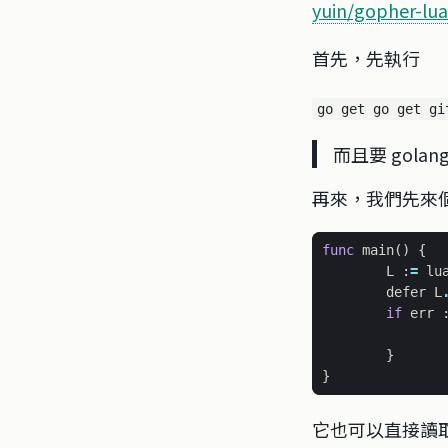
yuin/gopher-lua
首先，先執行
go get go get gi
而且要 golang 
再來，我們先來個 he
func
main
()
{
L
:
=
lu
defer
L
if
err
}
}
它也可以直接讀取一個