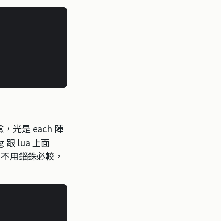
，
光是 each 陣
跟 lua 上面
上不用錙銖必較，