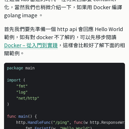
化，當然我們也稍微介紹一下，如果用 Docker 編譯
golang image 。
首先我們要先準備一個 http api 會回應 Hello World
範例，如有對 docker 不了解的，可以先移步閱讀
Docker – 從入門到實踐
，這樣會比較好了解下面的相
關範例。
package
main
import
(
"fmt"
"log"
"net/http"
)
func
main
()
{
http
.
HandleFunc
(
"/ping"
,
func
(
w
http
.
ResponseWrit
fmt
.
Fprintf
(
w
,
"Hello World"
)