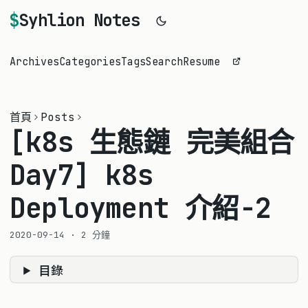
Syhlion Notes
Archives
Categories
Tags
Search
Resume
首頁
Posts
[k8s 生態鏈 完美組合
Day7] k8s
Deployment 介紹-2
2020-09-14
·
2 分鐘
目錄