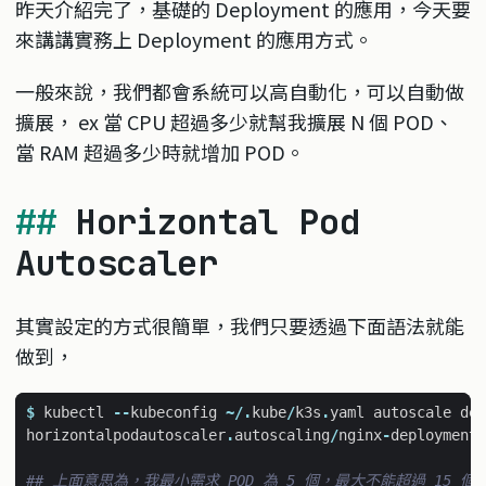
昨天介紹完了，基礎的 Deployment 的應用，今天要
來講講實務上 Deployment 的應用方式。
一般來說，我們都會系統可以高自動化，可以自動做
擴展， ex 當 CPU 超過多少就幫我擴展 N 個 POD、
當 RAM 超過多少時就增加 POD。
Horizontal Pod
Autoscaler
其實設定的方式很簡單，我們只要透過下面語法就能
做到，
$
kubectl
--
kubeconfig
~/.
kube
/
k3s
.
yaml
autoscale
dep
horizontalpodautoscaler
.
autoscaling
/
nginx
-
deployment
## 上面意思為，我最小需求 POD 為 5 個，最大不能超過 15 個，